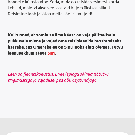
hoonete külastamine. Seda, mida on reisides esimest korda
tehtud, mäletatakse veel aastaid hiljem üksikasjalikult.
Reisimine loob ja jätab meile tõelisi muljeid!
Kui tunned, et sombuse ilma käest on vaja päikselisele
puhkusele minna ja vajad oma reisiplaanide teostamiseks
lisaraha, siis Omaraha.ee on Sinu jaoks alati olemas. Tutvu
laenupakkumistega
SIIN
.
Laen on finantskohustus. Enne lepingu sõlmimist tutvu
tingimustega ja vajadusel pea nõu asjatundjaga.