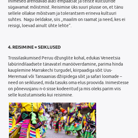
inimesed arendavad alati empaatiat ja teiste kultuuride
sügavamat mõistmist. Reisimise üks suuri plusse on, et tänu
sellele ollakse mõistvam ja tolerantsem erineva kultuuri
suhtes. Nagu öeldakse, siis „maailm on raamat ja need, kes ei
reisigi, loevad ainult ühte lehte“.
4. REISIMINE = SEIKLUSED
Trossilaskumised Peruu džunglite kohal, edukas Veneetsia
labürindilaadsete tänavatel manööverdamine, parima hinda
kauplemine Marrakechi turgudel, kiirpaadiga sõit Uus-
Meremaal või Tansaanias džiipidega sõit ja safari loomade –
need on seiklused, mida tasuks oma elus proovida. Inimestesse
on põnevusjanu n-ö sisse kodeeritud ja mis oleks parim viis
selle kustutamiseks kui reisimine.