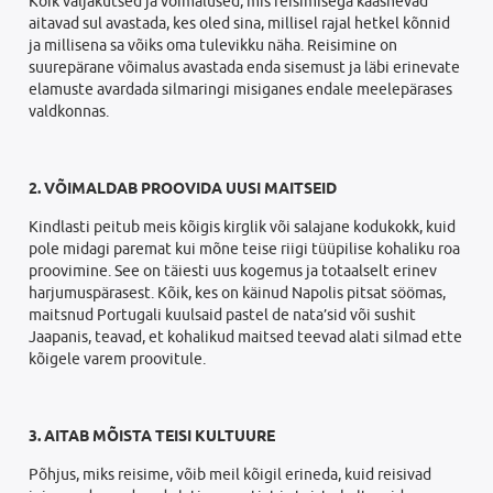
Kõik väljakutsed ja võimalused, mis reisimisega kaasnevad
aitavad sul avastada, kes oled sina, millisel rajal hetkel kõnnid
ja millisena sa võiks oma tulevikku näha. Reisimine on
suurepärane võimalus avastada enda sisemust ja läbi erinevate
elamuste avardada silmaringi misiganes endale meelepärases
valdkonnas.
2. VÕIMALDAB PROOVIDA UUSI MAITSEID
Kindlasti peitub meis kõigis kirglik või salajane kodukokk, kuid
pole midagi paremat kui mõne teise riigi tüüpilise kohaliku roa
proovimine. See on täiesti uus kogemus ja totaalselt erinev
harjumuspärasest. Kõik, kes on käinud Napolis pitsat söömas,
maitsnud Portugali kuulsaid pastel de nata’sid või sushit
Jaapanis, teavad, et kohalikud maitsed teevad alati silmad ette
kõigele varem proovitule.
3. AITAB MÕISTA TEISI KULTUURE
Põhjus, miks reisime, võib meil kõigil erineda, kuid reisivad