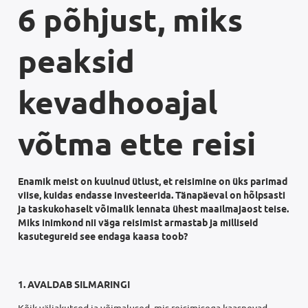
6 põhjust, miks
peaksid
kevadhooajal
võtma ette reisi
Enamik meist on kuulnud ütlust, et reisimine on üks parimad
viise, kuidas endasse investeerida. Tänapäeval on hõlpsasti
ja taskukohaselt võimalik lennata ühest maailmajaost teise.
Miks inimkond nii väga reisimist armastab ja milliseid
kasutegureid see endaga kaasa toob?
1. AVALDAB SILMARINGI