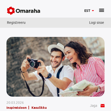
EST
Registreeru
Logi sisse
20.03.2026
Jaga
Inspiratsioon
Kasulikku