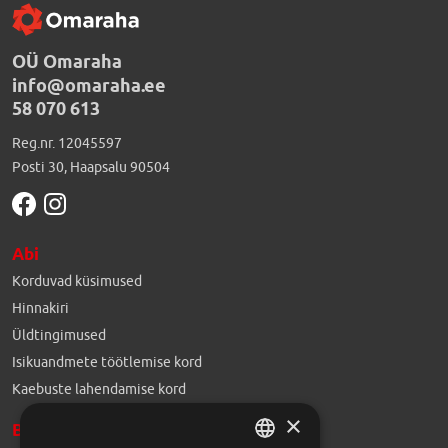
OÜ Omaraha
info@omaraha.ee
58 070 613
Reg.nr. 12045597
Posti 30
,
Haapsalu 90504
Abi
Korduvad küsimused
Hinnakiri
Üldtingimused
Isikuandmete töötlemise kord
Kaebuste lahendamise kord
×
Blogi