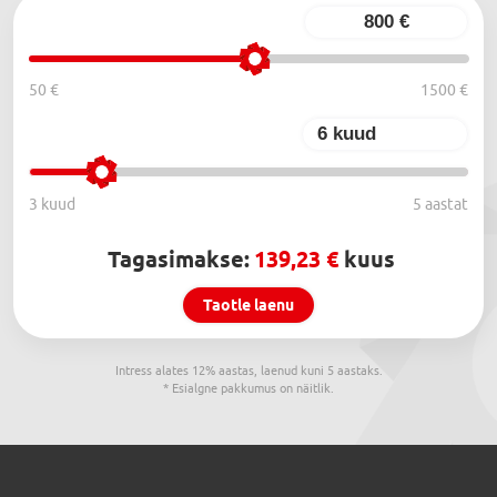
50 €
1500 €
3 kuud
5 aastat
Tagasimakse:
139,23
kuus
Taotle laenu
Intress alates 12% aastas, laenud kuni 5 aastaks.
* Esialgne pakkumus on näitlik.