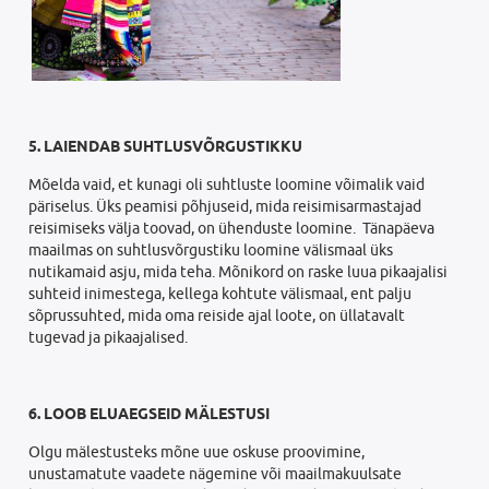
5. LAIENDAB SUHTLUSVÕRGUSTIKKU
Mõelda vaid, et kunagi oli suhtluste loomine võimalik vaid
päriselus. Üks peamisi põhjuseid, mida reisimisarmastajad
reisimiseks välja toovad, on ühenduste loomine. Tänapäeva
maailmas on suhtlusvõrgustiku loomine välismaal üks
nutikamaid asju, mida teha. Mõnikord on raske luua pikaajalisi
suhteid inimestega, kellega kohtute välismaal, ent palju
sõprussuhted, mida oma reiside ajal loote, on üllatavalt
tugevad ja pikaajalised.
6. LOOB ELUAEGSEID MÄLESTUSI
Olgu mälestusteks mõne uue oskuse proovimine,
unustamatute vaadete nägemine või maailmakuulsate