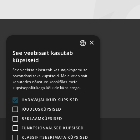
×
See veebisait kasutab
OÜ Omaraha
ESTONIAN
küpsiseid
info@omaraha.ee
ENGLISH
58 070 613
See veebisait kasutab kasutajakogemuse
parandamiseks küpsiseid. Meie veebisaiti
RUSSIAN
Reg.nr. 12045597
kasutades nõustute kooskõlas meie
Posti 30
,
Haapsalu 90504
küpsisepoliitikaga kõikide küpsistega.
HÄDAVAJALIKUD KÜPSISED
JÕUDLUSKÜPSISED
REKLAAMKÜPSISED
FUNKTSIONAALSED KÜPSISED
Tüüpilise laenu näide
KLASSIFITSEERIMATA KÜPSISED