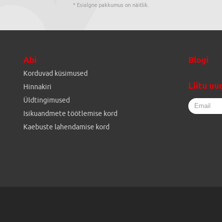
* Esialgne pakkumus on näitlik.
Abi
Blogi
Korduvad küsimused
Liitu uu
Hinnakiri
Üldtingimused
Isikuandmete töötlemise kord
Kaebuste lahendamise kord