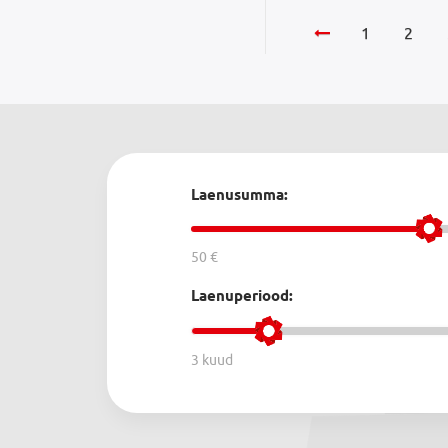
1
2
Laenusumma:
50 €
Laenuperiood:
3 kuud