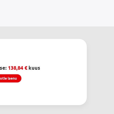
se:
138,84
kuus
otle laenu