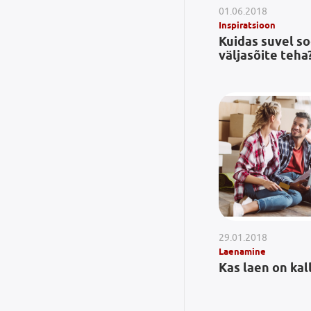
01.06.2018
Inspiratsioon
Kuidas suvel s
väljasõite teha
29.01.2018
Laenamine
Kas laen on kal