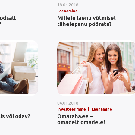
18.04.2018
Laenamine
oodsalt
Millele laenu võtmisel
?
tähelepanu pöörata?
04.01.2018
Investeerimine
Laenamine
lis või odav?
Omaraha.ee –
omadelt omadele!