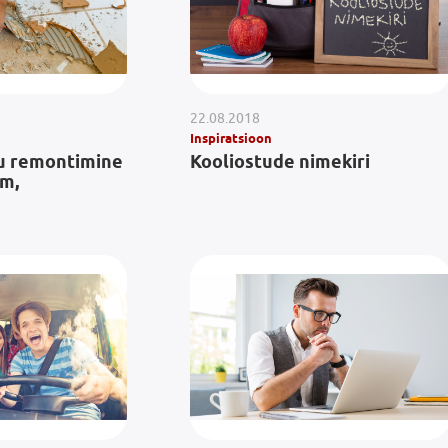
22.08.2018
Inspiratsioon
u remontimine
Kooliostude nimekiri
em,