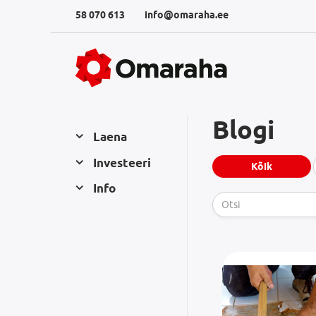
58 070 613
info@omaraha.ee
Blogi
Laena
Investeeri
Kõik
Info