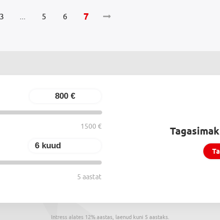
7
3
...
5
6
1500 €
Tagasimak
Ta
5 aastat
Intress alates 12% aastas, laenud kuni 5 aastaks.