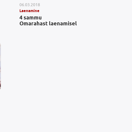
06.03.2018
Laenamine
4 sammu
Omarahast laenamisel