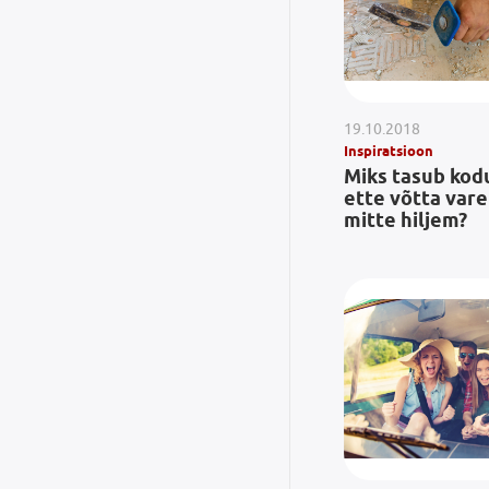
19.10.2018
Inspiratsioon
Miks tasub kod
ette võtta var
mitte hiljem?